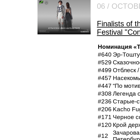
06 / OCTOB
Finalists of 
Festival "Co
Номинация «
#640
Эр-Тоштук
#529
Сказочно
#499
Отблеск /
#457
Насекомые
#447
“По мотив
#308
Легенда о
#236
Старые-ст
#206
Kacho Fug
#171
Черное со
#120
Крой дер
Зачарован
#12
Петербур