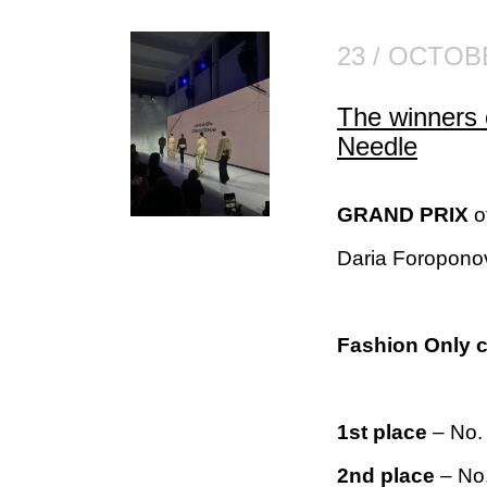
23 / OCTOB
The winners o
Needle
GRAND PRIX
o
Daria Foroponov
Fashion Only 
1st place
– No.
2nd place
– No