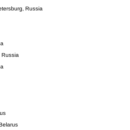
etersburg, Russia
ia
, Russia
ia
rus
Belarus