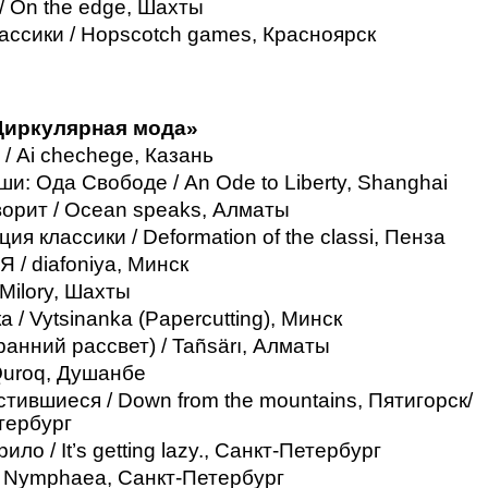
/ On the edge, Шахты
ассики / Hopscotch games, Красноярск
Циркулярная мода»
 / Ai chechege, Казань
и: Ода Свободе / An Ode to Liberty, Shanghai
ворит / Ocean speaks, Алматы
я классики / Deformation of the classi, Пенза
/ diafoniya, Минск
Milory, Шахты
 / Vytsinanka (Papercutting), Минск
анний рассвет) / Tañsärı, Алматы
Quroq, Душанбе
стившиеся / Down from the mountains, Пятигорск/
тербург
ило / It’s getting lazy., Санкт-Петербург
 Nymphaea, Санкт-Петербург