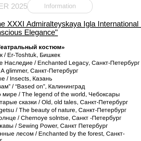
ER 2025
Information
the XXXI Admiralteyskaya Igla Internationa
nscious Elegance"
Театральный костюм»
 / Er-Toshtuk, Бишкек
е Наследие / Enchanted Legacy, Санкт-Петербург
 A glimmer, Санкт-Петербург
 / Insects, Казань
ам” / “Based on”, Калининград
 мире / The legend of the world, Чебоксары
арые сказки / Old, old tales, Санкт-Петербург
etsu / The beauty of nature, Санкт-Петербург
лнце / Chernoye solntse, Санкт -Петербург
жавы / Sewing Power, Санкт Петербург
ные лесом / Enchanted by the forest, Санкт-
г