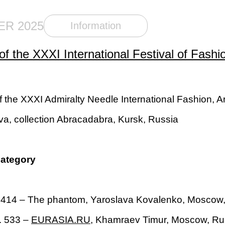
ER 2025
Information
f the XXXI International Festival of Fashi
f the XXXI Admiralty Needle International Fashion, A
a, collection Abracadabra, Kursk, Russia
category
 414 – The phantom, Yaroslava Kovalenko, Moscow,
. 533 –
EURASIA.RU
, Khamraev Timur, Moscow, Ru