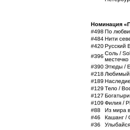
Номинация «
#498
По любви 
#484
Нити севе
#420
Русский В
Соль / So
#396
местечко
#390
Этюды / 
#218
Любимый 
#189
Наследие 
#129
Тело / Bo
#127
Богатыри 
#109
Филия / P
#88
Из мира в
#46
Кашанг /
#36
Улыбайся 