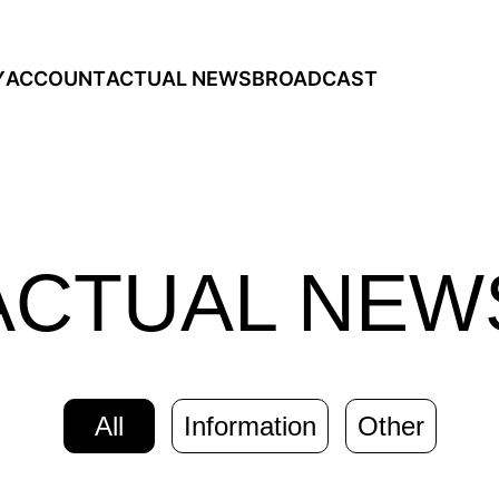
Y
ACCOUNT
ACTUAL NEWS
BROADCAST
ACTUAL NEW
All
Information
Other