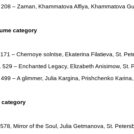
 208 – Zaman, Khammatova Alfiya, Khammatova Gulf
tume category
 171 –
Chernoye solntse
, Ekaterina Filatieva, St. Pe
. 529 –
Enchanted Legacy,
Elizabeth Anisimow, St. 
 499 –
A glimmer
, Julia Kargina, Prishchenko Karina,
n category
578, Mirror of the Soul, Julia Getmanova, St. Peters