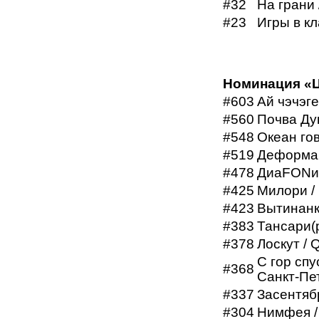
#32
На грани 
#23
Игры в кл
Номинация «
#603
Ай чэчэге
#560
Почва Душ
#548
Океан го
#519
Деформаци
#478
ДиаFONиЯ 
#425
Милори / 
#423
Вытинанка
#383
Тансари(р
#378
Лоскут / 
С гор спу
#368
Санкт-Пе
#337
Засентябр
#304
Нимфея /