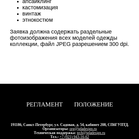
апсайклинг
кастомизация
винтаж
этнокостюм
Заявка должна содержать раздельные
фотоизображения всех моделей одежды
коллекции, файл JPEG разрешением 300 dpi.
РЕГЛАМЕНТ
ПОЛОЖЕНИЕ
191186, Санкт-Петербург, ул. Садовая, д. 54, кабинет 208, СПбГУПТД.
Организаторы:
org@igladesign.ru
Техническая поддержка:
tech@igladesign.ru
Тел.:
+7 (921) 943-16-62